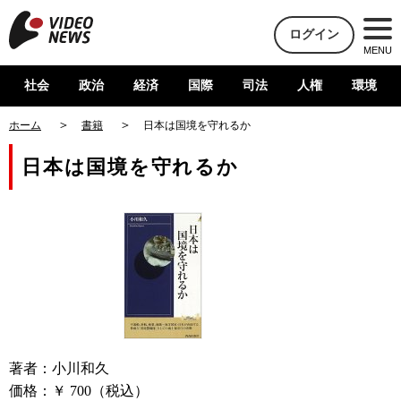
ログイン
MENU
社会
政治
経済
国際
司法
人権
環境
ホーム
書籍
日本は国境を守れるか
日本は国境を守れるか
著者：小川和久
価格：￥ 700（税込）