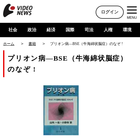
ログイン
MENU
社会
政治
経済
国際
司法
人権
環境
ホーム
書籍
プリオン病―BSE（牛海綿状脳症）のなぞ !
プリオン病―BSE（牛海綿状脳症）
のなぞ !