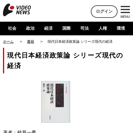
ログイン
MENU
社会
政治
経済
国際
司法
人権
環境
ホーム
書籍
現代日本経済政策論 シリーズ現代の経済
現代日本経済政策論 シリーズ現代の
経済
著者：植草一秀