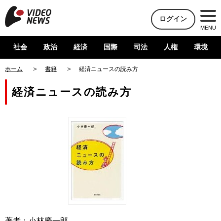
ログイン
MENU
社会
政治
経済
国際
司法
人権
環境
ホーム
書籍
経済ニュースの読み方
経済ニュースの読み方
著者：小林慶一郎