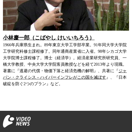
小林慶一郎（こばやし けいいちろう）
1966年兵庫県生まれ。89年東京大学工学部卒業。91年同大学大学院
工学研究科修士課程修了。同年通商産業省に入省。98年シカゴ大学
大学院博士課程修了。博士（経済学）。経済産業研究所研究員、一
橋大学教授、中央大学大学院客員教授などを経て2013年より現職。
著書に『逃避の代償・物価下落と経済危機の解明』、共著に『
ジャ
パン・クライシス－ハイパーインフレがこの国を滅ぼす
』、『日本
破綻を防ぐ2つのプラン』など。