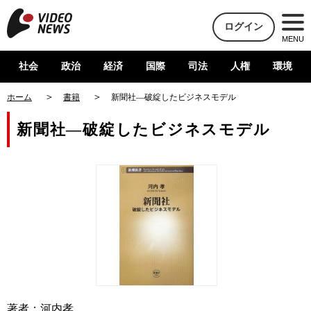
ログイン
MENU
社会
政治
経済
国際
司法
人権
環境
ホーム
書籍
新聞社―破綻したビジネスモデル
新聞社―破綻したビジネスモデル
著者：河内孝