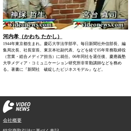
河内孝（かわち たかし）
1944年東京都生まれ。慶応大学法学部卒。毎日新聞社外信部長、編
集局次長、社長室長、東京本社副代表、などを経て05年常務取締役
（営業・総合メディア担当）に就任。06年同社を退任後、慶應義塾
大学メディア・コミュニケーション研究所非常勤講師などを務め
る。著書に『新聞社 破綻したビジネスモデル』など。
会社概要
特定商取引法に基づく表記