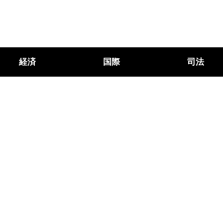
経済
国際
司法
引