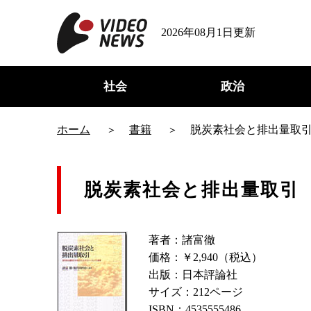
2026年08月1日更新
社会
政治
ホーム
書籍
脱炭素社会と排出量取
脱炭素社会と排出量取引
著者：諸富徹
価格：￥2,940（税込）
出版：日本評論社
サイズ：212ページ
ISBN：4535555486