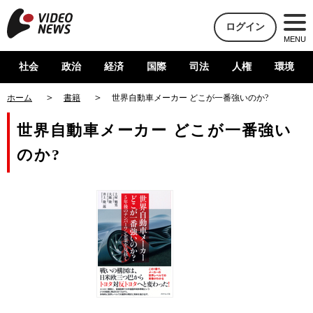
ログイン
MENU
社会
政治
経済
国際
司法
人権
環境
ホーム
書籍
世界自動車メーカー どこが一番強いのか?
世界自動車メーカー どこが一番強い
のか?