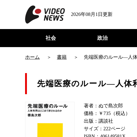
2026年08月1日更新
社会
政治
ホーム
書籍
先端医療のルール―人
先端医療のルール―人体
著者：ぬで島次郎
価格：￥735（税込）
出版：講談社
サイズ：222ページ
ISBN：406149581X