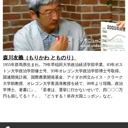
森川友義（もりかわ とものり）
1955年群馬県生まれ。79年早稲田大学政治経済学部卒業。83年ボス
トン大学政治学部修士号、93年オレゴン大学政治学部博士号取得。
国連開発計画、国際農業開発基金、アイダホ州立ルイス・クラーク
大学助教授、オレゴン大学客員准教授を経て、00年より現職。政治
学博士。著書に』、『若者は、選挙に行かないせいで、四〇〇〇万
円も損してる！？』、『どうする！依存大国ニッポン』など。