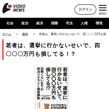
ログイン
MENU
社会
政治
経済
国際
司法
人権
環境
ホーム
書籍
若者は、選挙に行かないせいで、四〇〇〇万円も損し
若者は、選挙に行かないせいで、四
〇〇〇万円も損してる！？