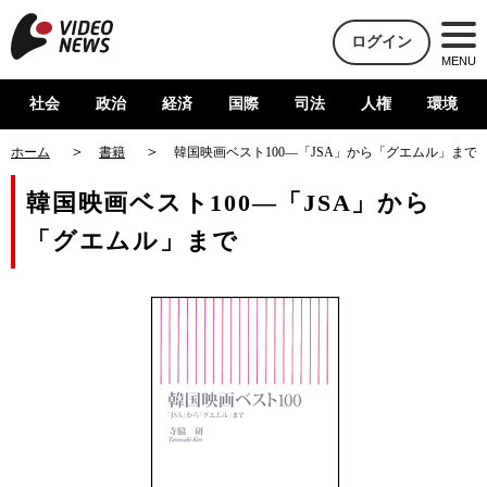
ログイン
MENU
社会
政治
経済
国際
司法
人権
環境
ホーム
書籍
韓国映画ベスト100―「JSA」から「グエムル」まで
韓国映画ベスト100―「JSA」から
「グエムル」まで