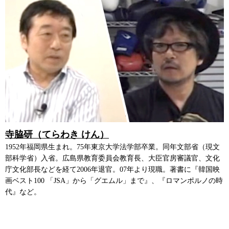
寺脇研（てらわき けん）
1952年福岡県生まれ。75年東京大学法学部卒業。同年文部省（現文
部科学省）入省。広島県教育委員会教育長、大臣官房審議官、文化
庁文化部長などを経て2006年退官。07年より現職。著書に『韓国映
画ベスト100 「JSA」から「グエムル」まで』、『ロマンポルノの時
代』など。