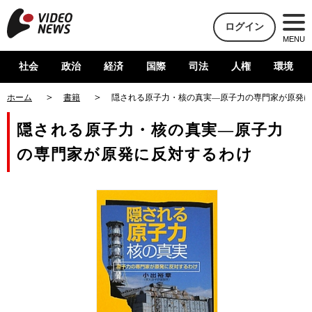
ログイン
MENU
社会
政治
経済
国際
司法
人権
環境
ホーム
書籍
隠される原子力・核の真実―原子力の専門家が原発に
隠される原子力・核の真実―原子力
の専門家が原発に反対するわけ