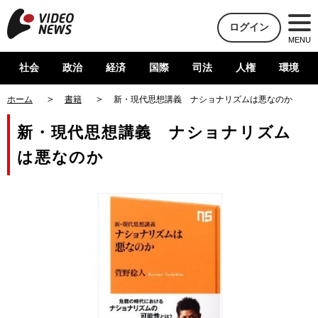
ログイン
MENU
社会
政治
経済
国際
司法
人権
環境
ホーム
書籍
新・現代思想講義 ナショナリズムは悪なのか
新・現代思想講義 ナショナリズム
は悪なのか