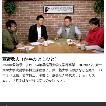
萱野稔人（かやの としひと）
1970年愛知県生まれ。94年早稲田大学文学部卒業。2003年パリ第十
大学大学院哲学科博士課程修了。津田塾大学准教授などを経て、13
年より現職。哲学博士。著書に『成長なき時代のナショナリズ
ム』、『哲学はなぜ役に立つのか?』など。