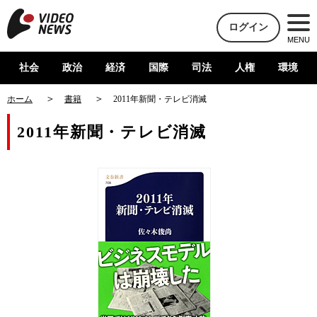
ログイン
MENU
社会
政治
経済
国際
司法
人権
環境
ホーム
書籍
2011年新聞・テレビ消滅
2011年新聞・テレビ消滅