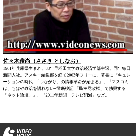
佐々木俊尚（ささき としなお）
1961年兵庫県生まれ。88年早稲田大学政治経済学部中退。同年毎日
新聞入社。アスキー編集部を経て2003年フリーに。著書に『キュレ
ーションの時代−「つながり」の情報革命が始まる』、『マスコミ
は、もはや政治を語れない−徹底検証:「民主党政権」で勃興する
「ネット論壇」』、『2011年新聞・テレビ消滅』など。