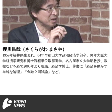
櫻川昌哉（さくらがわ まさや）
1959年福井県生まれ。84年早稲田大学政治経済学部卒。91年大阪大
学経済学研究科博士課程単位取得退学。名古屋市立大学助教授、教
授などを経て2003年より現職。経済学博士。著書に『経済を動かす
単純な論理』『金融立国試論』など。