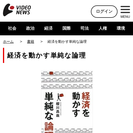
ログイン
MENU
社会
政治
経済
国際
司法
人権
環境
ホーム
書籍
経済を動かす単純な論理
経済を動かす単純な論理