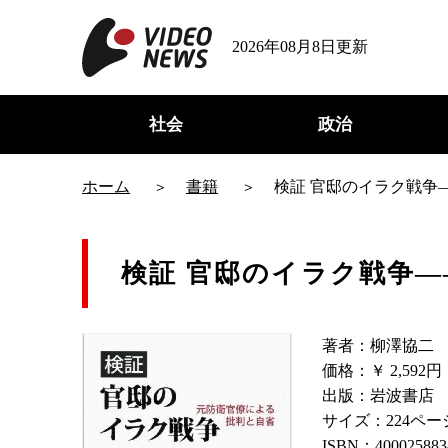
2026年08月8日更新
社会
政治
ホーム
書籍
検証 官邸のイラク戦争
検証 官邸のイラク戦争
著者：柳澤協二
価格：￥ 2,592
出版：岩波書店
サイズ：224ペー
ISBN：400025883