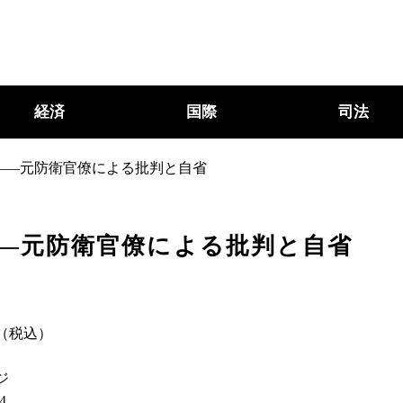
経済
国際
司法
――元防衛官僚による批判と自省
――元防衛官僚による批判と自省
円（税込）
ジ
4