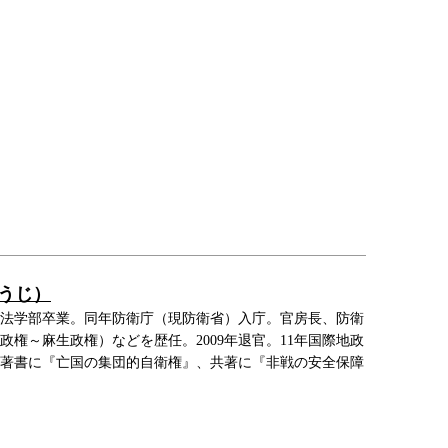
うじ）
大学法学部卒業。同年防衛庁（現防衛省）入庁。官房長、防衛
権～麻生政権）などを歴任。2009年退官。11年国際地政
。著書に『亡国の集団的自衛権』、共著に『非戦の安全保障