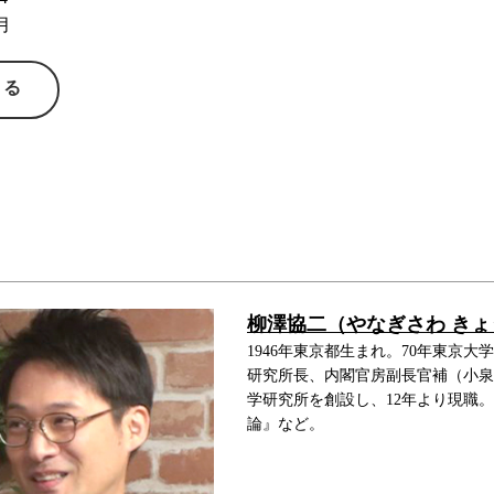
月
する
柳澤協二（やなぎさわ きょ
1946年東京都生まれ。70年東京
研究所長、内閣官房副長官補（小泉政
学研究所を創設し、12年より現職
論』など。