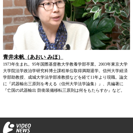
青井未帆（あおい みほ）
1973年生まれ。95年国際基督教大学教養学部卒業。2003年東京大学
大学院法学政治学研究科博士課程単位取得満期退学。信州大学経済
学部助教授、成城大学法学部准教授などを経て11年より現職。論文
に『武器輸出三原則を考える（信州大学法学論集）』、共編著に
『亡国の武器輸出 防衛装備移転三原則は何をもたらすか』など。