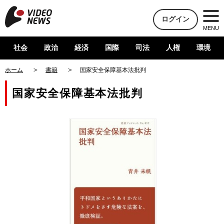
ログイン
MENU
社会
政治
経済
国際
司法
人権
環境
ホーム
書籍
国家安全保障基本法批判
国家安全保障基本法批判