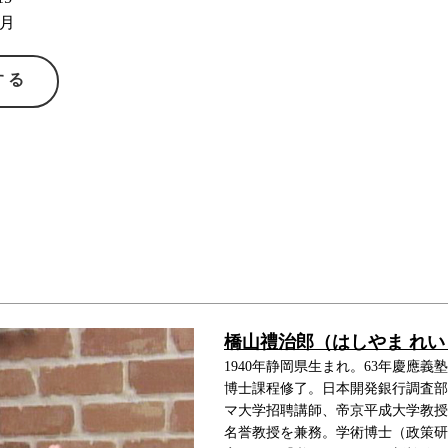
3月
する
橋山禮治郎（はしやま れ
1940年静岡県生まれ。63年慶應
博士課程修了。日本開発銀行調査部
マ大学招聘講師、帝京平成大学教授
名誉教授を兼務。学術博士（政策研