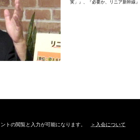
実」』、『必要か、リニア新幹線』
特定商取引法に基づく表記
Link及び引用に関する注
メントの閲覧と入力が可能になります。
＞入会について
Copyright (C) Video News Network. All rights reserved.
どは日本の著作権法や国際条約などで保護されています。著作権者の承