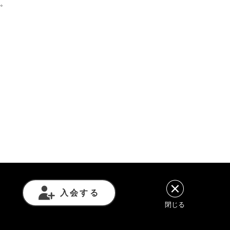
。
意事項
利用規約
プライバシーポリシー
入会する
閉じる
諾を得ずに転載や再利用することは禁じられています。