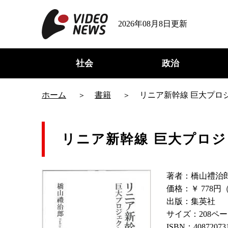
2026年08月8日更新
社会
政治
ホーム
書籍
リニア新幹線 巨大プロ
リニア新幹線 巨大プロ
著者：橋山禮治
価格：￥ 778円
出版：集英社
サイズ：208ペ
ISBN：40872073