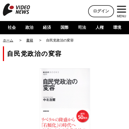
ログイン
MENU
社会
政治
経済
国際
司法
人権
環境
ホーム
書籍
自民党政治の変容
自民党政治の変容