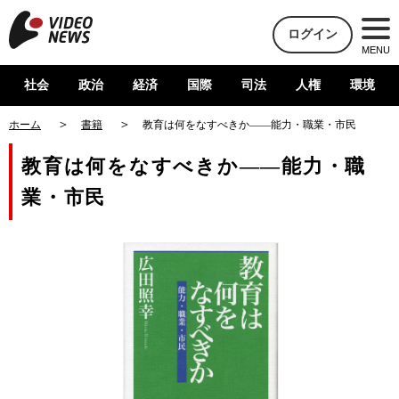
ログイン
MENU
社会
政治
経済
国際
司法
人権
環境
ホーム
書籍
教育は何をなすべきか――能力・職業・市民
教育は何をなすべきか――能力・職
業・市民