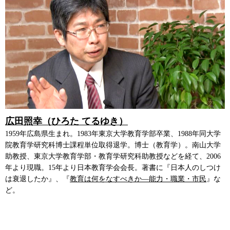
広田照幸（ひろた てるゆき）
1959年広島県生まれ。1983年東京大学教育学部卒業、1988年同大学
院教育学研究科博士課程単位取得退学。博士（教育学）。南山大学
助教授、東京大学教育学部・教育学研究科助教授などを経て、2006
年より現職。15年より日本教育学会会長。著書に『日本人のしつけ
は衰退したか』、『
教育は何をなすべきか―能力・職業・市民
』な
ど。