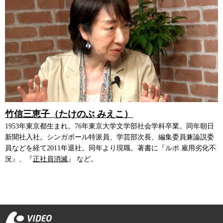
竹信三恵子（たけのぶ みえこ）
1953年東京都生まれ。76年東京大学文学部社会学科卒業。同年朝日
新聞社入社。シンガポール特派員、学芸部次長、編集委員兼論説委
員などを経て2011年退社。同年より現職。著書に『ルポ 雇用劣化不
況』、『
正社員消滅
』 など。