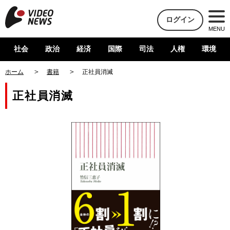
ログイン
MENU
社会
政治
経済
国際
司法
人権
環境
ホーム
書籍
正社員消滅
正社員消滅