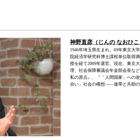
神野直彦（じんの なおひこ
1946年埼玉県生まれ。69年東京
院経済学研究科博士課程単位取得満
授を経て2009年退官。現在、東
理、社会保障審議会年金部会長など
私の原点』、『「人間国家」への改
合い」社会の構想――連帯と共助の