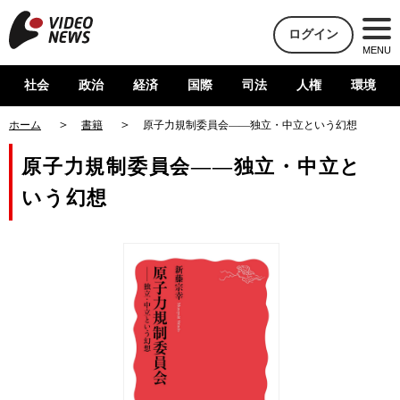
ログイン
MENU
社会
政治
経済
国際
司法
人権
環境
ホーム
書籍
原子力規制委員会――独立・中立という幻想
原子力規制委員会――独立・中立と
いう幻想