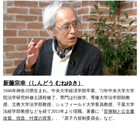
新藤宗幸（しんどう むねゆき）
1946年神奈川県生まれ。中央大学経済学部卒業。72年中央大学大学
院法学研究科修士課程修了。専門は行政学。専修大学法学部助教
授、立教大学法学部教授、シェフィールド大学客員教授、千葉大学
法経学部教授などを経て2011年より現職。著書に『
官僚制と公文書
改竄、捏造、忖度の背景
』、『原子力規制委員会』など。