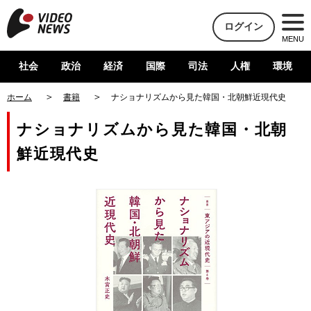
ログイン
MENU
社会
政治
経済
国際
司法
人権
環境
ホーム
書籍
ナショナリズムから見た韓国・北朝鮮近現代史
ナショナリズムから見た韓国・北朝
鮮近現代史