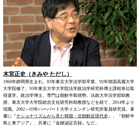
木宮正史（きみや ただし）
1960年静岡県生まれ。83年東京大学法学部卒業。92年韓国高麗大学
大学院修了。93年東京大学大学院法学政治学研究科博士課程単位取
得退学。政治学博士。専門は朝鮮半島情勢。法政大学法学部助教
授、東京大学大学院総合文化研究科助教授などを経て、2014年より
現職。2002～03年ハーバード大学イエンチン研究所客員研究員。著
書に『
ナショナリズムから見た韓国・北朝鮮近現代史
』、『朝鮮半
島と東アジア』、共著に『金鍾泌証言録』など。