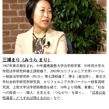
三浦まり（みうら まり）
1967年東京都生まれ。91年慶應義塾大学法学部卒業、93年同大学大
学院法学研究科修士課程修了。2002年カリフォルニア大学バークレ
ー校政治学研究科（Ph.D.）博士課程修了。博士（政治学）。東京大
学社会科学研究所研究員、カリフォルニア大学バークレー校客員研
究員、上智大学法学部助教授を経て、10年より現職。著書に『社会
への投資――〈個人〉を支える 〈つながり〉を築く』、『
日本の女
性議員：どうすれば増えるのか
』など。