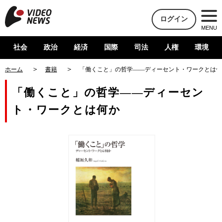
ログイン
MENU
社会
政治
経済
国際
司法
人権
環境
ホーム
書籍
「働くこと」の哲学――ディーセント・ワークとは何
「働くこと」の哲学――ディーセン
ト・ワークとは何か