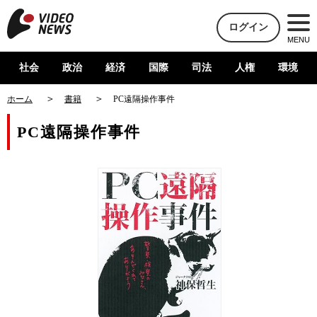
ログイン
MENU
社会
政治
経済
国際
司法
人権
環境
ホーム
書籍
PC遠隔操作事件
PC遠隔操作事件