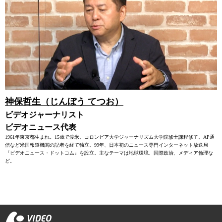
神保哲生（じんぼう てつお）
ビデオジャーナリスト
ビデオニュース代表
1961年東京都生まれ。15歳で渡米。コロンビア大学ジャーナリズム大学院修士課程修了。AP通
信など米国報道機関の記者を経て独立。99年、日本初のニュース専門インターネット放送局
『ビデオニュース・ドットコム』を設立。主なテーマは地球環境、国際政治、メディア倫理な
ど。