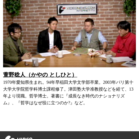
萱野稔人（かやの としひと）
1970年愛知県生まれ。94年早稲田大学文学部卒業。2003年パリ第十
大学大学院哲学科博士課程修了。津田塾大学准教授などを経て、13
年より現職。哲学博士。著書に『成長なき時代のナショナリズ
ム』、『哲学はなぜ役に立つのか?』など。