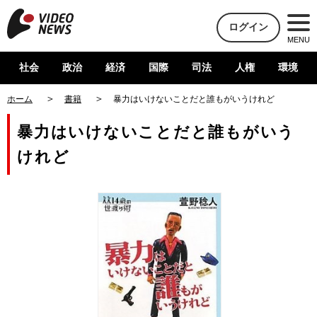
ログイン
MENU
社会
政治
経済
国際
司法
人権
環境
ホーム
書籍
暴力はいけないことだと誰もがいうけれど
暴力はいけないことだと誰もがいう
けれど