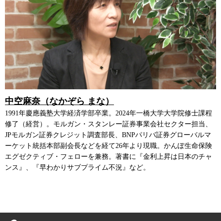
中空麻奈（なかぞら まな）
1991年慶應義塾大学経済学部卒業。2024年一橋大学大学院修士課程
修了（経営）。モルガン・スタンレー証券事業会社セクター担当、
JPモルガン証券クレジット調査部長、BNPパリバ証券グローバルマ
ーケット統括本部副会長などを経て26年より現職。かんぽ生命保険
エグゼクティブ・フェローを兼務。著書に『金利上昇は日本のチャ
ンス』、『早わかりサブプライム不況』など。