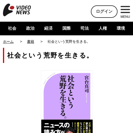
ログイン
MENU
社会
政治
経済
国際
司法
人権
環境
ホーム
書籍
社会という荒野を生きる。
社会という荒野を生きる。