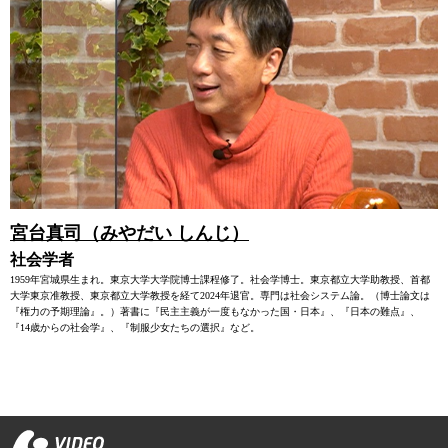
宮台真司（みやだい しんじ）
社会学者
1959年宮城県生まれ。東京大学大学院博士課程修了。社会学博士。東京都立大学助教授、首都
大学東京准教授、東京都立大学教授を経て2024年退官。専門は社会システム論。（博士論文は
『権力の予期理論』。）著書に『民主主義が一度もなかった国・日本』、『日本の難点』、
『14歳からの社会学』、『制服少女たちの選択』など。