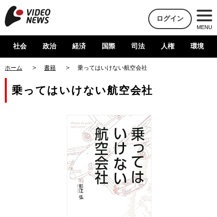
ログイン
MENU
社会
政治
経済
国際
司法
人権
環境
ホーム
書籍
乗ってはいけない航空会社
乗ってはいけない航空会社