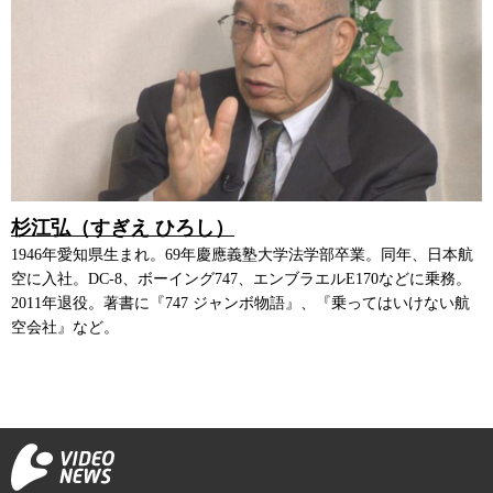
杉江弘（すぎえ ひろし）
1946年愛知県生まれ。69年慶應義塾大学法学部卒業。同年、日本航
空に入社。DC-8、ボーイング747、エンブラエルE170などに乗務。
2011年退役。著書に『747 ジャンボ物語』、『乗ってはいけない航
空会社』など。