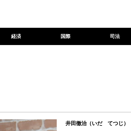
経済
国際
司法
井田徹治（いだ てつじ）