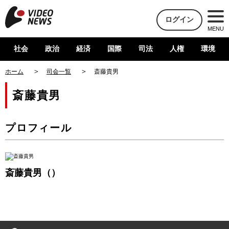
ログイン
MENU
社会
政治
経済
国際
司法
人権
環境
ホーム
司会一覧
斎藤貴男
斎藤貴男
プロフィール
斎藤貴男（）