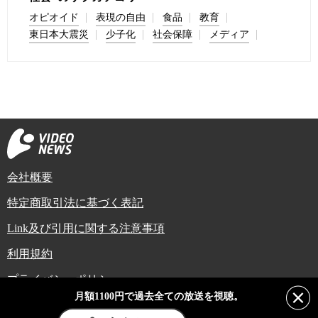
オピオイド
表現の自由
食品
教育
東日本大震災
少子化
社会保障
メディア
会社概要
特定商取引法に基づく表記
Link及び引用に関する注意事項
利用規約
プライバシーポリシー
月額1100円で過去全ての放送を視聴。
Copyright (C) Video News Network. All rights reserved.
ビデオニュースに記載している記事、写真及び動画などは日本の著作権法や国