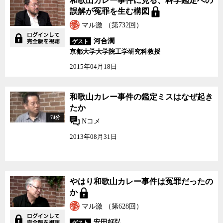
和歌山カレー事件に見る、科学鑑定への
誤解が冤罪を生む構図
マル激 （第732回）
河合潤
ゲスト
京都大学大学院工学研究科教授
2015年04月18日
和歌山カレー事件の鑑定
和歌山カレー事件の鑑定ミスはなぜ起き
ミスはなぜ起きたか
たか
74分
Nコメ
2013年08月31日
やはり和歌山カレー事件
やはり和歌山カレー事件は冤罪だったの
は冤罪だったのか
か
マル激 （第628回）
安田好弘
ゲスト