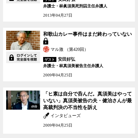
弁護士・林眞須美死刑囚主任弁護人
2013年04月27日
和歌山カレー事件はまだ
和歌山カレー事件はまだ終わっていない
終わっていない
マル激 （第420回）
安田好弘
ゲスト
弁護士・林真須美被告主任弁護人
2009年04月25日
「ヒ素は自分で呑んだ。
「ヒ素は自分で呑んだ。真須美はやって
真須美はやっていない」
いない」真須美被告の夫・健治さんが最
真須美被告の夫・健治さ
49分
高裁判決の不当性を訴え
んが最高裁判決の不当性
を訴え
インタビューズ
2009年04月25日