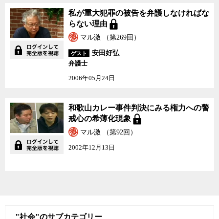
私が重大犯罪の被告を弁
私が重大犯罪の被告を弁護しなければな
護しなければならない理
らない理由
由
マル激 （第269回）
安田好弘
ゲスト
弁護士
2006年05月24日
和歌山カレー事件判決に
和歌山カレー事件判決にみる権力への警
みる権力への警戒心の希
戒心の希薄化現象
薄化現象
マル激 （第92回）
2002年12月13日
"社会"のサブカテゴリー