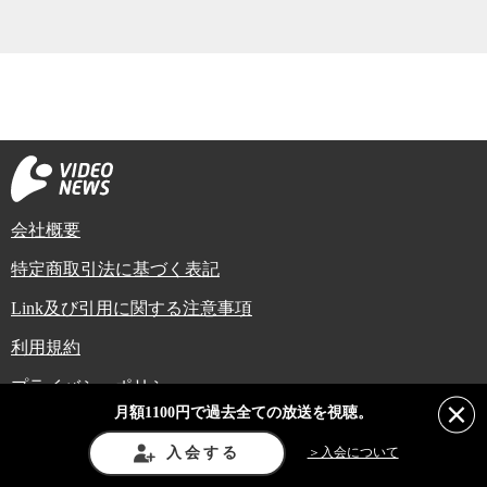
会社概要
特定商取引法に基づく表記
Link及び引用に関する注意事項
利用規約
プライバシーポリシー
月額1100円で過去全ての放送を視聴。
Copyright (C) Video News Network. All rights reserved.
ビデオニュースに記載している記事、写真及び動画などは日本の著作権法や国
入会する
＞入会について
際条約などで保護されています。著作権者の承諾を得ずに転載や再利用するこ
とは禁じられています。