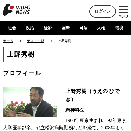
ログイン
MENU
社会
政治
経済
国際
司法
人権
環境
ホーム
ゲスト一覧
上野秀樹
上野秀樹
プロフィール
上野秀樹（うえの ひで
き）
精神科医
1963年東京生まれ。92年東京
大学医学部卒。都立松沢病院勤務などを経て、2008年より