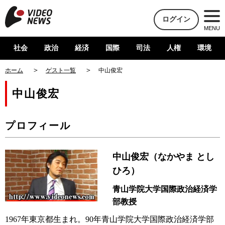
ログイン
MENU
社会
政治
経済
国際
司法
人権
環境
ホーム
ゲスト一覧
中山俊宏
中山俊宏
プロフィール
中山俊宏（なかやま とし
ひろ）
青山学院大学国際政治経済学
部教授
1967年東京都生まれ。90年青山学院大学国際政治経済学部