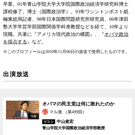
卒業。01年青山学院大学大学院国際政治経済学研究科博士
課程修了。博士（国際政治学）。93年ワシントンポスト紙
極東総局記者、98年日本国際問題研究所研究員、06年津田
塾大学学芸学部国際関係学科准教授などを経て、10年より
現職。共著に『アメリカ現代政治の構図』、『
オバマ政治
を採点する
』など。
※このプロフィールは2010年11月06日の放送で使用したものです。
出演放送
オバマの民主党は何に敗
オバマの民主党は何に敗れたのか
れたのか
マル激 （第499回）
71分
中山俊宏
ゲスト
青山学院大学国際政治経済学部教授