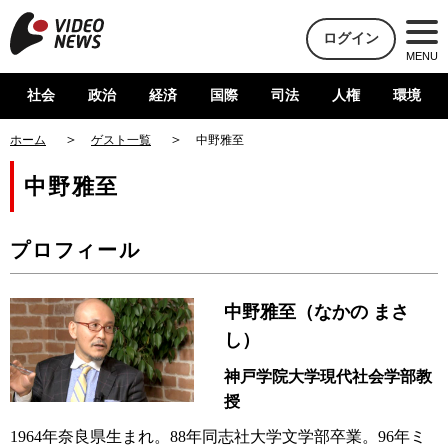
ログイン
MENU
社会
政治
経済
国際
司法
人権
環境
ホーム
ゲスト一覧
中野雅至
中野雅至
プロフィール
中野雅至（なかの まさ
し）
神戸学院大学現代社会学部教
授
1964年奈良県生まれ。88年同志社大学文学部卒業。96年ミ