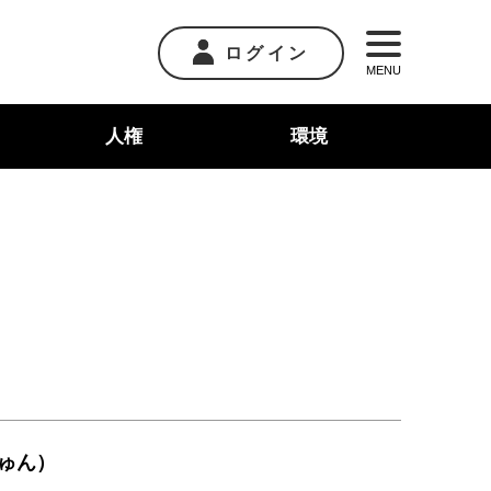
ログイン
MENU
人権
環境
ゅん）