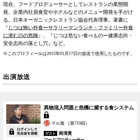
現在、フードプロデューサーとしてレストランの業態開
発、企業内社員食堂やホテルなどのメニュー開発を手がけ
る。日本オーガニックレストラン協会代表理事。著書に
『
じつは怖い外食ーサラリーマンランチ・ファミリー外食
に潜む25の危険
』、『じつは危ない食べものー健康志向・
安全志向の落とし穴』など。
※このプロフィールは2015年01月17日の放送で使用したものです。
出演放送
異物混入問題と危機に瀕する食システム
マル激 （第719回）
南清貴
ゲスト
フードプロデューサー