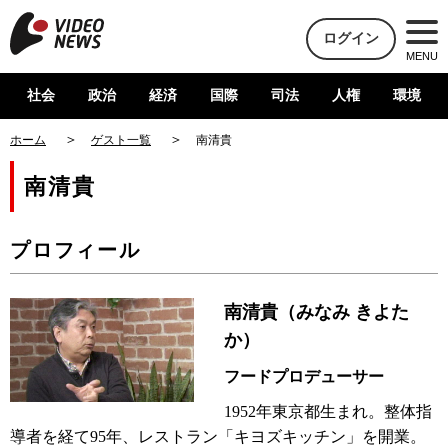
ログイン
MENU
社会
政治
経済
国際
司法
人権
環境
ホーム
ゲスト一覧
南清貴
南清貴
プロフィール
南清貴（みなみ きよた
か）
フードプロデューサー
1952年東京都生まれ。整体指
導者を経て95年、レストラン「キヨズキッチン」を開業。