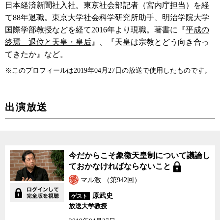
日本経済新聞社入社。東京社会部記者（宮内庁担当）を経
て88年退職。東京大学社会科学研究所助手、明治学院大学
国際学部教授などを経て2016年より現職。著書に『
平成の
終焉 退位と天皇・皇后
』、『天皇は宗教とどう向き合っ
てきたか』など。
※このプロフィールは2019年04月27日の放送で使用したものです。
出演放送
今だからこそ象徴天皇制について議論し
ておかなければならないこと
マル激 （第942回）
原武史
ゲスト
放送大学教授