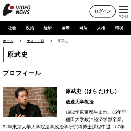
ログイン
MENU
社会
政治
経済
国際
司法
人権
環境
ホーム
ゲスト一覧
原武史
原武史
プロフィール
原武史（はら たけし）
放送大学教授
1962年東京都生まれ。86年早
稲田大学政治経済学部卒業。
92年東京大学大学院法学政治学研究科博士課程中退。87年