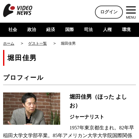
ログイン
MENU
社会
政治
経済
国際
司法
人権
環境
ホーム
ゲスト一覧
堀田佳男
堀田佳男
プロフィール
堀田佳男（ほった よし
お）
ジャーナリスト
1957年東京都生まれ。82年早
稲田大学文学部卒業。85年アメリカン大学大学院国際関係