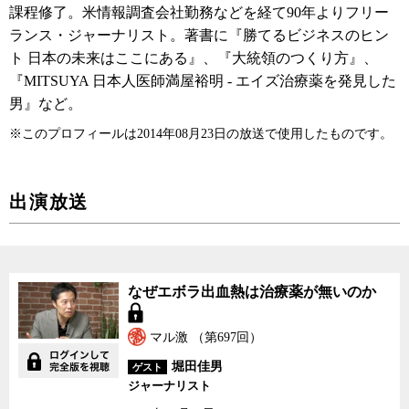
課程修了。米情報調査会社勤務などを経て90年よりフリー
ランス・ジャーナリスト。著書に『勝てるビジネスのヒン
ト 日本の未来はここにある』、『大統領のつくり方』、
『MITSUYA 日本人医師満屋裕明 - エイズ治療薬を発見した
男』など。
※このプロフィールは2014年08月23日の放送で使用したものです。
出演放送
なぜエボラ出血熱は治療薬が無いのか
マル激 （第697回）
堀田佳男
ゲスト
ジャーナリスト