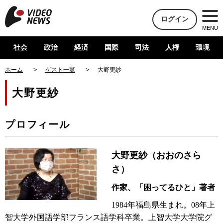
ログイン
MENU
社会
政治
経済
国際
司法
人権
環境
ホーム
ゲスト一覧
大野更紗
大野更紗
プロフィール
大野更紗（おおのさら
さ）
作家、「困ってるひと」著者
1984年福島県生まれ。08年上
智大学外国語学部フランス語学科卒業。上智大学大学院グ