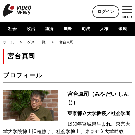
ログイン
MENU
社会
政治
経済
国際
司法
人権
環境
ホーム
ゲスト一覧
宮台真司
宮台真司
プロフィール
宮台真司（みやだい しん
じ）
東京都立大学教授／社会学者
1959年宮城県生まれ。東京大
学大学院博士課程修了。社会学博士。東京都立大学助教