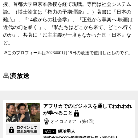
授、首都大学東京准教授を経て現職。専門は社会システム
論。（博士論文は『権力の予期理論』。）著書に『日本の
難点』、『14歳からの社会学』、『正義から享楽へ-映画は
近代の幻を暴く-』、『私たちはどこから来て、どこへ行く
のか』、共著に『民主主義が一度もなかった国・日本』な
ど。
※このプロフィールは2023年01月19日の放送で使用したものです。
出演放送
アフリカでのビジネスを通してわれわれ
が学べること
オイコノミア （第4回）
銅冶勇人
ゲスト
株式会社DOYA代表取締役社長・NPO法人