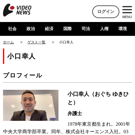
ログイン
MENU
社会
政治
経済
国際
司法
人権
環境
ホーム
ゲスト一覧
小口幸人
小口幸人
プロフィール
小口幸人（おぐち ゆきひ
と）
弁護士
1978年東京都生まれ。2001年
中央大学商学部卒業。同年、株式会社キーエンス入社。03