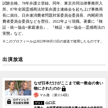
試験合格。78年弁護士登録。同年、東京共同法律事務所入
所。87年全国霊感商法対策弁護士連絡会を起ち上げ事務局
長に就任。日弁連消費者問題対策委員会委員長、内閣府消
費者委員会委員などを歴任。2022年より現職。著書に『検
証・統一協会=家庭連合』、『検証・統一協会―霊感商法の
実態』など。
※このプロフィールは2022年08月13日の放送で使用したものです。
出演放送
なぜ日本だけがここまで統一教会の食い
物にされたのか
マル激 （第1114回）
山口広
ゲスト
弁護士、全国霊感商法対策弁護士連絡会代表世話