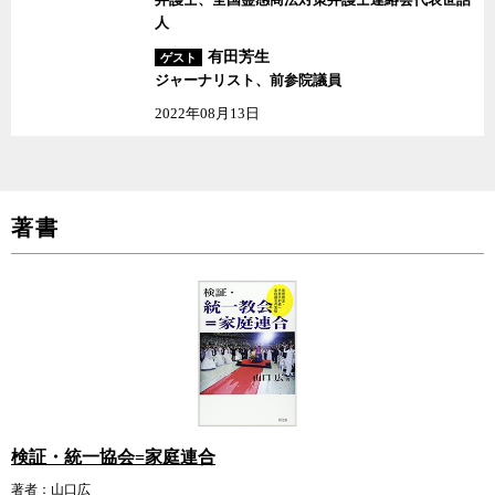
人
有田芳生
ゲスト
ジャーナリスト、前参院議員
2022年08月13日
著書
検証・統一協会=家庭連合
著者：山口広