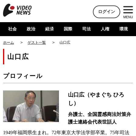
ログイン
MENU
社会
政治
経済
国際
司法
人権
環境
ホーム
ゲスト一覧
山口広
山口広
プロフィール
山口広（やまぐち ひろ
し）
弁護士、全国霊感商法対策弁
護士連絡会代表世話人
1949年福岡県生まれ。72年東京大学法学部卒業。75年司法