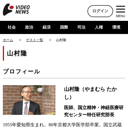
ログイン
MENU
社会
政治
経済
国際
司法
人権
環境
ホーム
ゲスト一覧
山村隆
山村隆
プロフィール
山村隆（やまむら たか
し）
医師、国立精神・神経医療研
究センター特任研究部長
1955年愛知県生まれ。80年京都大学医学部卒業。国立武蔵