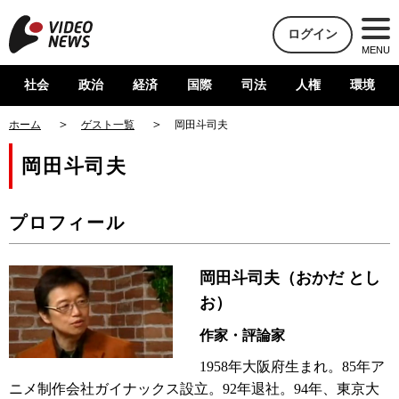
ログイン
MENU
社会
政治
経済
国際
司法
人権
環境
ホーム
ゲスト一覧
岡田斗司夫
岡田斗司夫
プロフィール
岡田斗司夫（おかだ とし
お）
作家・評論家
1958年大阪府生まれ。85年ア
ニメ制作会社ガイナックス設立。92年退社。94年、東京大