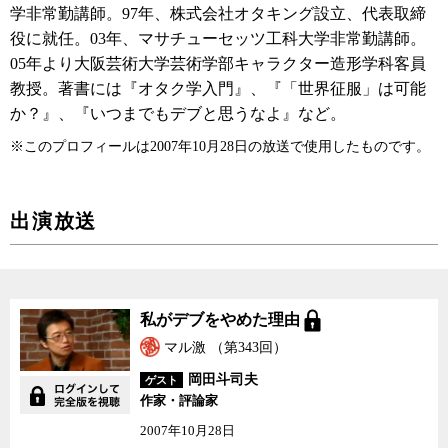
学非常勤講師。97年、株式会社オタキング設立、代表取締
役に就任。03年、マサチューセッツ工科大学非常勤講師。
05年より大阪芸術大学芸術学部キャラクター造形学科客員
教授。著書には『オタク学入門』、『「世界征服」は可能
か？』、『いつまでもデブと思うなよ』など。
※このプロフィールは2007年10月28日の放送で使用したものです。
出演放送
私がデブをやめた理由
私がデブをやめた理由
マル激 （第343回）
岡田斗司夫
ゲスト
作家・評論家
2007年10月28日