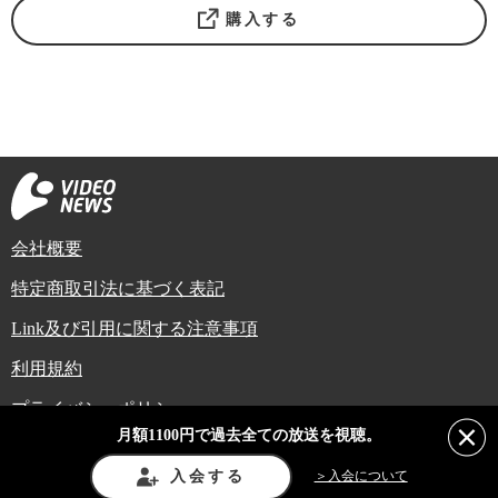
購入する
会社概要
特定商取引法に基づく表記
Link及び引用に関する注意事項
利用規約
プライバシーポリシー
月額1100円で過去全ての放送を視聴。
Copyright (C) Video News Network. All rights reserved.
ビデオニュースに記載している記事、写真及び動画などは日本の著作権法や国
入会する
＞入会について
際条約などで保護されています。著作権者の承諾を得ずに転載や再利用するこ