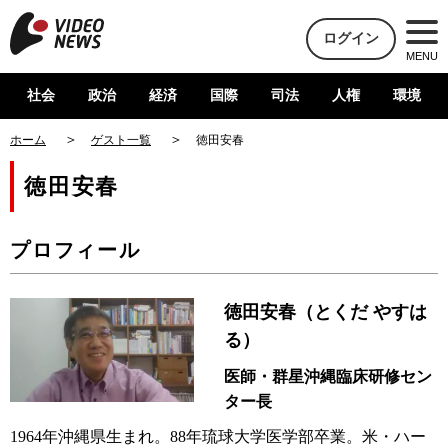
ログイン
MENU
社会
政治
経済
国際
司法
人権
環境
ホーム
ゲスト一覧
徳田安春
徳田安春
プロフィール
徳田安春（とくだ やすは
る）
医師・群星沖縄臨床研修セン
ター長
1964年沖縄県生まれ。88年琉球大学医学部卒業。米・ハー