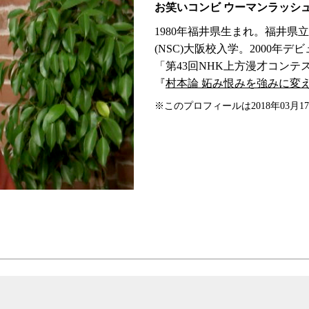
お笑いコンビ ウーマンラッシ
1980年福井県生まれ。福井県
(NSC)大阪校入学。2000年
「第43回NHK上方漫才コンテス
『
村本論 妬み恨みを強みに変え
※このプロフィールは2018年03月