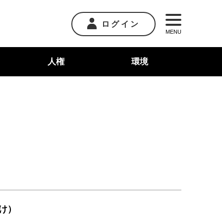
ログイン
MENU
人権
環境
け）