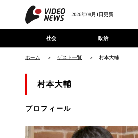
2026年08月1日更新
社会
政治
ホーム
ゲスト一覧
村本大輔
村本大輔
プロフィール