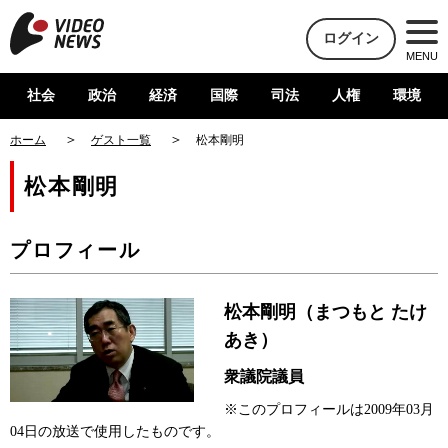
ログイン
MENU
社会
政治
経済
国際
司法
人権
環境
ホーム
ゲスト一覧
松本剛明
松本剛明
プロフィール
松本剛明（まつもと たけ
あき）
衆議院議員
※このプロフィールは2009年03月
04日の放送で使用したものです。