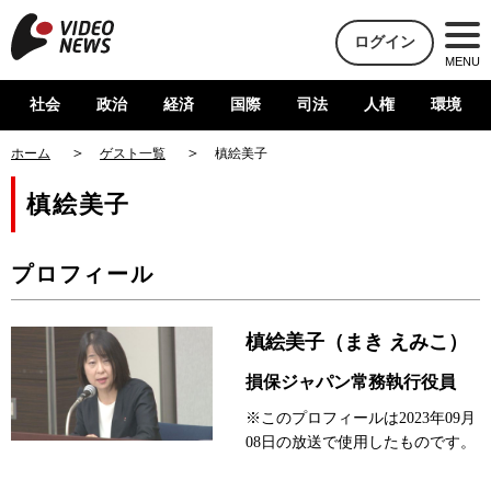
ログイン
MENU
社会
政治
経済
国際
司法
人権
環境
ホーム
ゲスト一覧
槙絵美子
槙絵美子
プロフィール
槙絵美子（まき えみこ）
損保ジャパン常務執行役員
※このプロフィールは2023年09月
08日の放送で使用したものです。